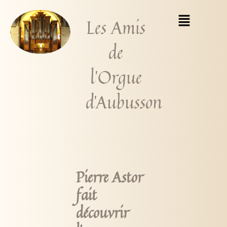
Aller
Menu
Les Amis
au
contenu
de
l'Orgue
d'Aubusson
Pierre Astor
fait
découvrir